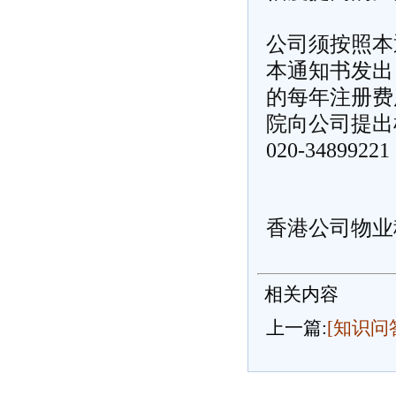
公司须按照本
本通知书发出
的每年注册费
院向公司提出
020-34899221
香港公司物业
相关内容
上一篇:
[知识问