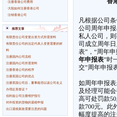
香
·
注册香港公司费用
·
大陆如何注册香港公司
·
注销香港公司
凡根据公司条
公司周年申报
推荐文章
私人公司，则
有限责任公司变更出资方式所需资料
司成立周年日
有限责任公司的法定代表人变更需要的材
料
表”，“周年
注册国内公司流程
年申报表
”时
注册国内公司所需资料
交”周年申报
注册香港公司的程序
注册英国公司的优点
如周年申报表
注册英国公司后，董事能否以该公司名义
办理赴英签证？
及经理可能会
伯利兹公司注册维护指引
高可处罚款5
对外投资的货物的退税申报
款700元。
出口退税新政需要注意的问题
幅度提高的注