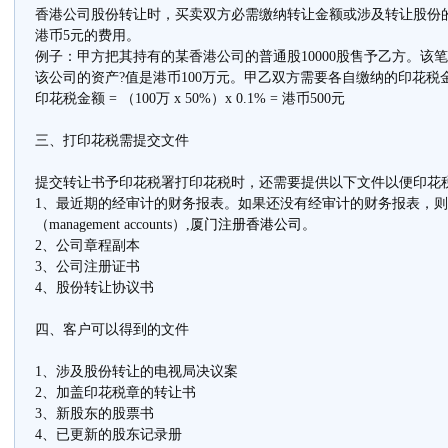
香港公司股份转让时，买卖双方必需缴纳转让金额或涉及转让股份的
港币5元的费用。
例子：甲方把其持有的某香港公司的普通股10000股售予乙方。该笔股
该公司的资产?值是港币100万元。甲乙双方需要各自缴纳的印花税
印花税金额 = （100万 x 50%）x 0.1% = 港币500元
三、打印花税需提交文件
提交转让书予印花税署打印花税时，还需要提供以下文件以便印花
1、最近期的经审计的财务报表。如果还没有经审计的财务报表，
（management accounts）,
厦门注册香港公司
。
2、公司章程副本
3、公司注册证书
4、股份转让协议书
四、客户可以得到的文件
1、涉及股份转让的电视局决议案
2、加盖印花税章的转让书
3、新股东的股票书
4、已更新的股东记录册