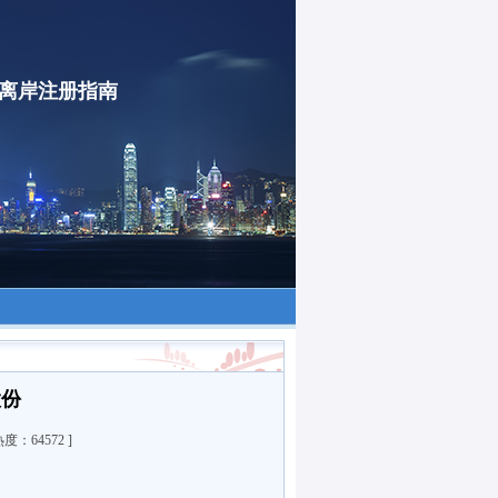
-离岸注册指南
股份
 热度：
64572 ]