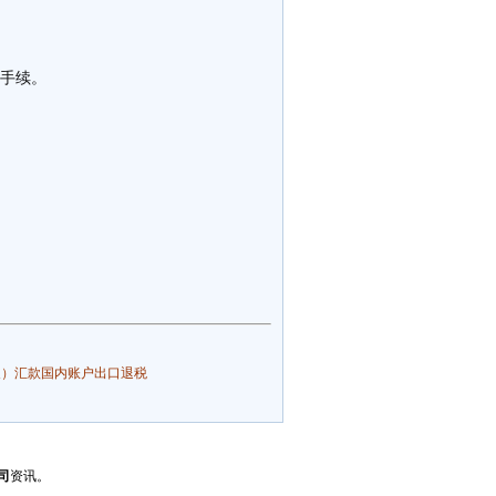
让手续。
展）汇款国内账户出口退税
司
资讯。