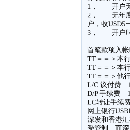
1， 开户
2， 无年度
户，收USD
3， 开户时
首笔款项入帐
TT＝＝＞本
TT＝＝＞本行
TT＝＝＞他行
L/C 议付费
D/P 手续
LC转让手续费
网上银行USB
深发和香港汇
受管制，而深