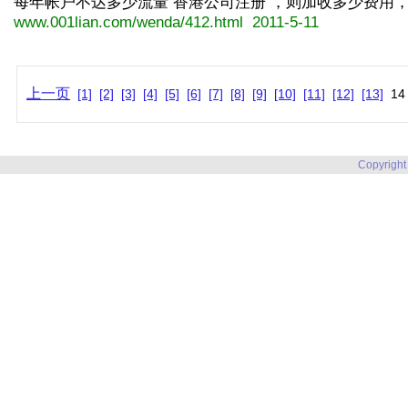
每年帐户不达多少流量 香港公司注册 ，则加收多少费用，诸如.
www.001lian.com/wenda/412.html 2011-5-11
上一页
[1]
[2]
[3]
[4]
[5]
[6]
[7]
[8]
[9]
[10]
[11]
[12]
[13]
1
Copyright