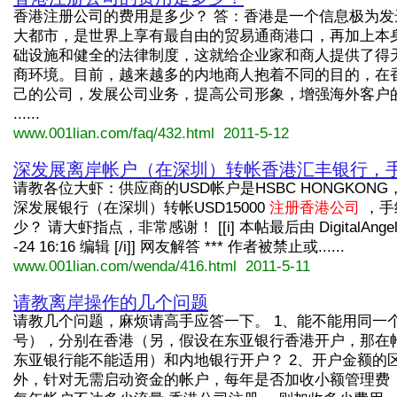
香港注册公司的费用是多少？ 答：香港是一个信息极为发
大都市，是世界上享有最自由的贸易通商港口，再加上本
础设施和健全的法律制度，这就给企业家和商人提供了得
商环境。目前，越来越多的内地商人抱着不同的目的，在
己的公司，发展公司业务，提高公司形象，增强海外客户
......
www.001lian.com/faq/432.html 2011-5-12
深发展离岸帐户（在深圳）转帐香港汇丰银行，
请教各位大虾：供应商的USD帐户是HSBC HONGKON
深发展银行（在深圳）转帐USD15000
注册香港公司
，手
少？ 请大虾指点，非常感谢！ [[i] 本帖最后由 DigitalAngel 
-24 16:16 编辑 [/i]] 网友解答 *** 作者被禁止或......
www.001lian.com/wenda/416.html 2011-5-11
请教离岸操作的几个问题
请教几个问题，麻烦请高手应答一下。 1、能不能用同一
号），分别在香港（另，假设在东亚银行香港开户，那在
东亚银行能不能适用）和内地银行开户？ 2、开户金额的
外，针对无需启动资金的帐户，每年是否加收小额管理费