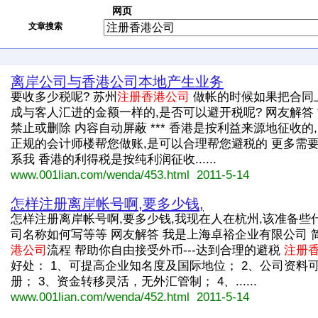
网页
文章搜索
离岸公司与香港公司本地产生业务
要收多少税呢? 苏州
注册香港公司
做帐的时候如果把合同
成与客人汇进的金额一样的,是否可以避开税呢? 网友解答 *
禁止或删除 内容自动屏蔽 *** 香港是按利益来源地征收的,
正规的会计师楼帮您做账,是可以合理帮您避税的 更多需
系我 香港的利得税是按纯利润征收......
www.001lian.com/wenda/453.html 2011-5-14
怎样注册离岸帐号啊,要多少钱,
怎样注册离岸帐号啊,要多少钱,我现在人在杭州,该准备些
司名称如何写等等 网友解答 我是上海卓裕企业有限公司 
港公司
流程 帮助你自由接受外币---达到合理的避税
注册
好处： 1、可提高企业知名度及国际地位； 2、公司资料
册； 3、资金转移灵活，无外汇管制； 4、......
www.001lian.com/wenda/452.html 2011-5-14