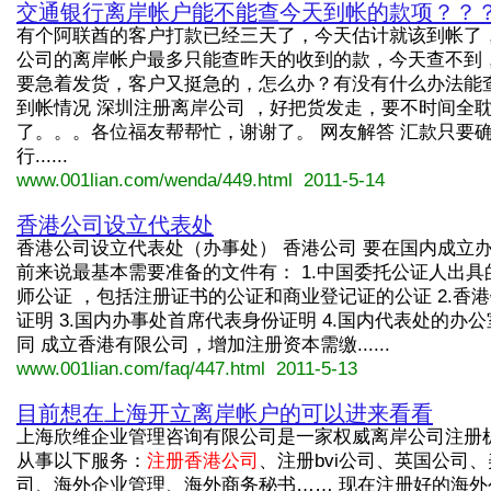
交通银行离岸帐户能不能查今天到帐的款项？？
有个阿联酋的客户打款已经三天了，今天估计就该到帐了
公司的离岸帐户最多只能查昨天的收到的款，今天查不到
要急着发货，客户又挺急的，怎么办？有没有什么办法能
到帐情况 深圳注册离岸公司 ，好把货发走，要不时间全
了。。。各位福友帮帮忙，谢谢了。 网友解答 汇款只要
行......
www.001lian.com/wenda/449.html 2011-5-14
香港公司设立代表处
香港公司设立代表处（办事处） 香港公司 要在国内成立
前来说最基本需要准备的文件有： 1.中国委托公证人出具
师公证 ，包括注册证书的公证和商业登记证的公证 2.香
证明 3.国内办事处首席代表身份证明 4.国内代表处的办
同 成立香港有限公司，增加注册资本需缴......
www.001lian.com/faq/447.html 2011-5-13
目前想在上海开立离岸帐户的可以进来看看
上海欣维企业管理咨询有限公司是一家权威离岸公司注册机
从事以下服务：
注册香港公司
、注册bvi公司、英国公司
司、海外企业管理、海外商务秘书…… 现在注册好的海外