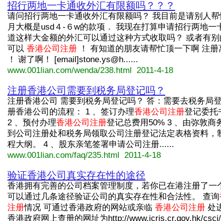
招行两地一卡通收外汇有限额吗？？？
请问招行两地一卡通收外汇有限额吗？ 我目前是请别人帮
月大概是usd４-６w的款项． 我现在打算申请招行两地一
道这样大金额的外汇可以通过这种方式收取吗？ 或者有别
可以
香港公司注册
！ 有知道的朋友请帮忙顶一下啊 注册
！ 谢了啊！ [email]stone.ys@h......
www.001lian.com/wenda/238.html 2011-4-18
注册香港公司需要到税务局登记吗？
注册香港公司 需要到税务局登记吗？ 答：需要去税务局登
册香港公司的流程： 1 、签订办理
香港公司注册
登记委托
2 、预付办理
香港公司注册
登记总费用50% 3 、由弥敦商务
到公司注册处和税务局领取公司注册登记法定表格资料，
程大纲。 4 、股东亲笔签署申请公司注册......
www.001lian.com/faq/235.html 2011-4-18
验证香港公司真实存在性的途径
香港拥有完善的公司档案管理制度，若你已在港注册了一
可以通过几条途径验证公司的真实存在性和合法性。 查询
注册
情况 可通过香港政府的网站或亲临
香港公司注册
处
香港政府网上查册的网址为http://www.icris.cr.gov.hk/cs