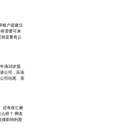
岸账户是建立
如有需要可来
提就是要有公
年满18岁股
香港公司，应该
限公司结尾、英
。还有收汇麻
么样？ 网友
直接影响到股