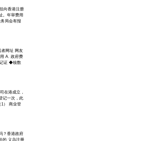
包括向香港注册
址。年审费用
税务局会有报
者网址 网友
用 A. 政府费
登记证 ◆核数
司在港成立，
登记一次，此
1） 商业登
吗？香港政府
法的 义乌注册