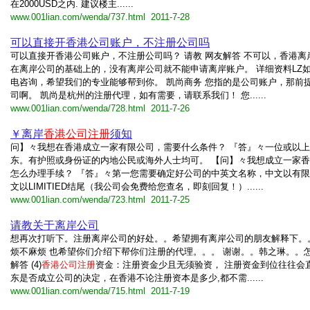
在2000USD之内. 建议楼主......
www.001lian.com/wenda/737.html 2011-7-28
可以直接开香港公司账户，不注册公司吗
可以直接开香港公司账户，不注册公司吗？ 请教 网友解答 不可以，香港离
在离岸公司的基础上的，没有离岸公司就不能申请离岸账户。 详细资料LZ
电咨询，希望我们的专业能够帮到你。 凯尚商务 您指的是公司账户，那前
司啊。 凯尚是杭州的注册代理，如有需要，请联系我们！ 您......
www.001lian.com/wenda/728.html 2011-7-26
￥离岸
香港公司注册
须知
问】々我想在香港成立一家有限公司，需要什么条件？ 『答』々一位或以上
东。有护照或身份证的内地公民或海外人士均可。 【问】々我想成立一家
怎么办理手续？ 『答』々第一您需要确定好公司的中英文名称，中文以有
文以LIMITIED结尾（我公司会免费给您查名，即刻回复！）......
www.001lian.com/wenda/723.html 2011-7-25
请教关于离岸公司
想再次打听下。注册离岸公司的好处。。希望拥有离岸公司的朋友解释下。
烦不麻烦 也希望你们介绍下帮你们注册的代理。。。 谢谢。。韩之琳。。怎
解答 (4)
香港公司注册
资金：注册资金少且无须验资， 注册资金到位往往会
东是否成立公司的决定，在香港不论注册资本是多少,都不需......
www.001lian.com/wenda/715.html 2011-7-19