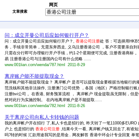
网页
文章搜索
问：成立开曼公司后应如何银行开户？
问：成立开曼公司后应如何银行开户？,
香港公司注册
处 答：可选择用HKB
务，手续非常简单，无需东奔西走, 义乌注册香港公司 ，客户不需要亲自到
只需在分行即可办理银行开户手续，约1-2个星期便可完成, 注册香港商标 。
易 注册香港公司与注册国内公司有什么优略 ......
www.001lian.com/wenda/787.html 2011-8-29
离岸账户能不能提取现金？
离岸账户能不能提取现金？ 离岸帐户 是否可以提取现金要根据当地银行的
范洗钱和其他非法操作, 注册澳门公司优势 ，各国（地区）严格控制银行账
注册bvi公司 。在香港, 财务预算流程 ， 离岸帐户 现金提取虽无限制，但
然对此行为实施控制。 在内地离岸账户是不能提取......
www.001lian.com/wenda/782.html 2011-8-26
关于离岸公司向私人卡转钱的问题
我的离岸帐户开在招行 了,私人卡也是招行的, 昨天转了一笔11000多EURO
户上 也是招行的
香港公司注册
,结果今天一看, 离岸帐户钱又回去了,有谁
吗?转的时候 汇款用途我写的是用金.. 网友解答 香港中环会计专业回复 单