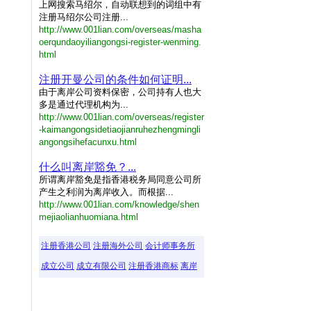
上网搜索马绍尔，自动联想到的词组中有
注册马绍尔公司注册...
http://www.001lian.com/overseas/masha
oerqundaoyiliangongsi-register-wenming.
html
注册开曼公司的条件如何证明...
由于离岸公司资料保密，公司持有人也大
多是通过代理机构为...
http://www.001lian.com/overseas/register
-kaimangongsidetiaojianruhezhengmingli
angongsihefacunxu.html
什么叫离岸豁免？...
所谓离岸豁免是指香港税务局同意公司所
产生之利润为离岸收入。而根据...
http://www.001lian.com/knowledge/shen
mejiaolianhuomiana.html
注册香港公司
注册海外公司
会计师事务所
成立公司
成立有限公司
注册香港商标
离岸
离岸
注册
香港
香港
要求