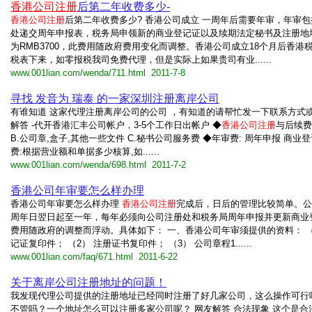
香港公司注册
后第二年收费多少-
香港公司注册
后第二年收费多少? 香港公司成立 一周年后需要年审，年审
处递交周年申报表，税务局申领新的商业登记证以及续期法定秘书及注册地
为RMB3700，此费用随政府费用变化而调整。香港公司成立18个月后香港
税表下来，如零报税我司免费代理，但是实际上如果贵司有业......
www.001lian.com/wenda/711.html 2011-7-8
寻找 发音为 瑞泰 的一家深圳注册离岸公司
有谁知道 这家代理注册离岸公司的公司 ，有知道的请帮忙发一下联系方式或
解答 -代开香港汇丰公司帐户，3-5个工作日出帐户 ◆
香港公司注册
与后续费
B.公司章,盒子,其他一些文件 C.秘书公司服务费 ◆年审费: 周年申报 商业
费:根据营业额和单据多少核算,如......
www.001lian.com/wenda/698.html 2011-7-2
香港公司年审要怎么样办理
香港公司年审要怎么样办理
香港公司注册
完成后，日后的管理比较简单。公
周年日翌日起至一年，每年必须向公司注册处和税务局周年申报并更新商业
费用随政府的调整而浮动。具体如下： 一、香港公司年审须提供的资料： （
记证复印件； （2） 注册证书复印件； （3） 公司章程1......
www.001lian.com/faq/671.html 2011-6-22
关于离岸公司注册地址的问题！
我发现代理公司提供的注册地址已经同时注册了好几家公司，这么操作可行
不管吗？一个地址怎么可以注册多家公司呢？ 网友解答 合法现象 这个是合