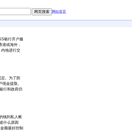
网站首页
SS银行开户服
香港或海外，
 内地进行交
规定。为了防
户现金提取,
是银行和政府仍
 的钱到私人帐
知道什么原因
笔金额最好控制