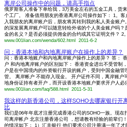
离岸公司操作中的问题，请高手指点
俄罗斯客人准备下单给我，3万美金左右的五金工具，货来
个工厂。 准备借用朋友的香港离岸公司操作如下： 1。客
入我朋友的离岸账户后，朋友将其转到我的私人美金账户
的深发展离岸账户可以随意转给外省的个人美金账户吗？
金的名义？是否必须提供佣金的合约或其它证明文件？ 2。...
www.001lian.com/wenda/602.html 2011-6-2
问：香港本地和内地离岸账户在操作上的差异？
问：香港本地账户和内地离岸账户操作上的差异？ 答： 
户 和内地离岸账户的区别如下： 香港资金进出不受管制
户是在中国境内的外资银行开设的账户，受到中国金融管
管。 离岸帐户 不能存入现金。 开户证件不同，离岸账户
地身份证持有者开户，而开设香港本地账户要求开户人必须...
www.001lian.com/faq/588.html 2011-5-31
我这样的新香港公司，这样SOHO去哪家银行开
比
我们是06年年底才注册完成香港公司的SOHO一族。现在
司离岸帐户 北京注册香港公司 ，想请教有经验的前辈们！
的情况如下： 1）汇丰银行 他们要求公司注册满一年了才