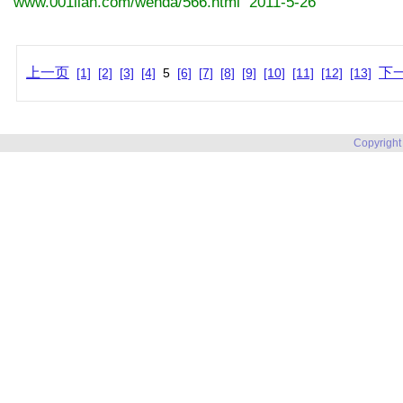
www.001lian.com/wenda/566.html 2011-5-26
上一页
下
[1]
[2]
[3]
[4]
5
[6]
[7]
[8]
[9]
[10]
[11]
[12]
[13]
Copyright