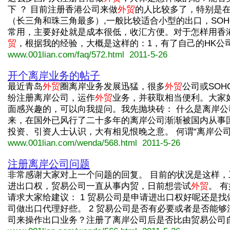
下 ？ 目前注册香港公司来做
外贸
的人比较多了，特别是
（长三角和珠三角最多）,一般比较适合小型的出口，SOH
常用，主要好处就是成本很低，收汇方便。对于怎样用香
贸
，根据我的经验，大概是这样的：1，有了自己的HK公司后..
www.001lian.com/faq/572.html 2011-5-26
开个离岸业务的帖子
最近青岛
外贸
圈离岸业务发展迅猛，很多
外贸
公司或SOH
纷注册离岸公司，运作
外贸
业务，并获取相当便利。大家
面感兴趣的，可以向我提问。我先抛块砖： 什么是离岸公司
来，在国外已风行了二十多年的离岸公司渐渐被国内从事
投资、引资人士认识，大有相见恨晚之意。 何谓“离岸公司”...
www.001lian.com/wenda/568.html 2011-5-26
注册离岸公司问题
非常感谢大家对上一个问题的回复。 目前的状况是这样，
进出口权，贸易公司一直从事内贸，日前想尝试
外贸
。 
请求大家给建议： 1 贸易公司是申请进出口权好呢还是找
司做出口代理好些。 2 贸易公司是否有必要或者是否能够
司来操作出口业务？注册了离岸公司后是否比由贸易公司自...