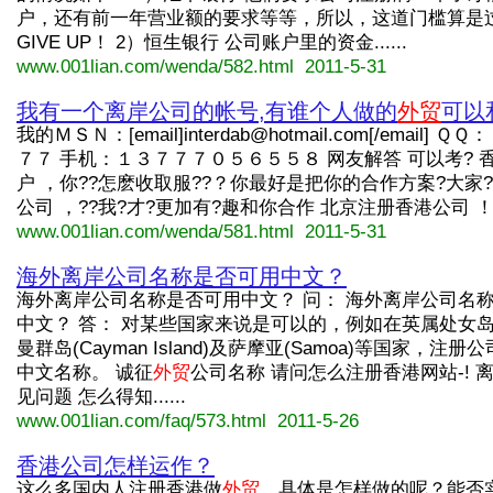
户，还有前一年营业额的要求等等，所以，这道门槛算是
GIVE UP！ 2）恒生银行 公司账户里的资金......
www.001lian.com/wenda/582.html 2011-5-31
我有一个离岸公司的帐号,有谁个人做的
外贸
可以
我的ＭＳＮ：[email]
interdab@hotmail.com
[/email] Ｑ
７７ 手机：１３７７７０５６５５８ 网友解答 可以考? 
户 ，你??怎麽收取服??？你最好是把你的合作方案?大家?
公司 ，??我?才?更加有?趣和你合作 北京注册香港公司 ！ ?源.
www.001lian.com/wenda/581.html 2011-5-31
海外离岸公司名称是否可用中文？
海外离岸公司名称是否可用中文？ 问： 海外离岸公司名
中文？ 答： 对某些国家来说是可以的，例如在英属处女岛(
曼群岛(Cayman Island)及萨摩亚(Samoa)等国家，注
中文名称。 诚征
外贸
公司名称 请问怎么注册香港网站-! 
见问题 怎么得知......
www.001lian.com/faq/573.html 2011-5-26
香港公司怎样运作？
这么多国内人注册香港做
外贸
，具体是怎样做的呢？能否