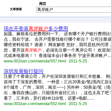
网页
文章搜索
现在开香港
离岸账户
多少费用
如题。麻烦各位把费用列一下。 还有哪个开户银行费用比
点，我在宁波。 去开户需要找银行哪个柜台？ 公司注册
哪些资料给我？ 谢谢！ 网友解答 您好，我司是杭州代理
您，要开设
离岸账户
，必须先注册一个离岸公司！ 欢迎加
式或来电垂询！！ 香港瑞丰会计事务所 宁波开离岸帐户....
www.001lian.com/wenda/557.html 2011-5-25
深圳发展银行疑问
注册了个香港公司，开户在深圳发展银行和汇丰犹豫。 刚
咨询了下深发的费用。 一种是：汇出20美金/笔(境内汇款
8个城市，广州，深圳，南京~~~) 另外种：50美金/笔（
出，像我在佛山的，只能境外途径汇出），这也太高了吧？
看了，汇丰的，异行就HK110/笔，还要+电邮......
www.001lian.com/wenda/552.html 2011-5-25