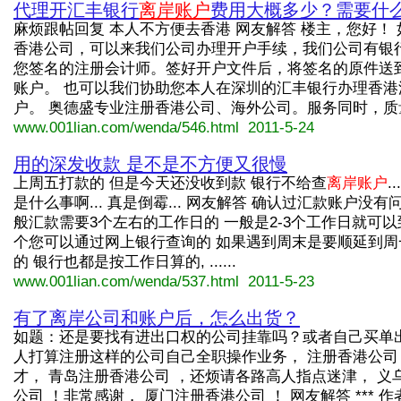
代理开汇丰银行
离岸账户
费用大概多少？需要什
麻烦跟帖回复 本人不方便去香港 网友解答 楼主，您好！
香港公司，可以来我们公司办理开户手续，我们公司有银
您签名的注册会计师。签好开户文件后，将签名的原件送
账户。 也可以我们协助您本人在深圳的汇丰银行办理香港
户。 奥德盛专业注册香港公司、海外公司。服务同时，质量..
www.001lian.com/wenda/546.html 2011-5-24
用的深发收款 是不是不方便又很慢
上周五打款的 但是今天还没收到款 银行不给查
离岸账户
.
是什么事啊... 真是倒霉... 网友解答 确认过汇款账户没有
般汇款需要3个左右的工作日的 一般是2-3个工作日就可以
个您可以通过网上银行查询的 如果遇到周末是要顺延到周
的 银行也都是按工作日算的, ......
www.001lian.com/wenda/537.html 2011-5-23
有了离岸公司和账户后，怎么出货？
如题：还是要找有进出口权的公司挂靠吗？或者自己买单出
人打算注册这样的公司自己全职操作业务， 注册香港公司 
才， 青岛注册香港公司 ，还烦请各路高人指点迷津， 义
公司 ！非常感谢， 厦门注册香港公司 ！ 网友解答 *** 