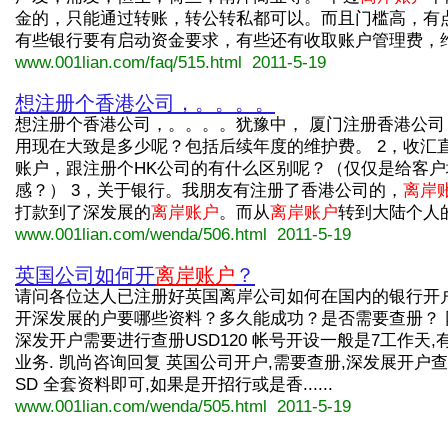
金的，只能通过转账，转公转私都可以。而且门槛高，有
有些银行要有启动资金要求，有些还有收取账户管理费，维护费.
www.001lian.com/faq/515.html 2011-5-19
想注册个香港公司，。。。。
想注册个香港公司，。。。。犹豫中， 厦门注册香港公司 
用现在大致是多少呢？包括后续年度的维护费。 2，收汇
账户，跟注册个HK公司的有什么区别呢？（仅仅是给客户
感？） 3，关于银行。我朋友有注册了香港公司的，
离岸
打款到了深发展的
离岸账户
。而从
离岸账户
转到大陆个人的..
www.001lian.com/wenda/506.html 2011-5-19
英国公司如何开
离岸账户
？
请问各位达人已注册好英国离岸公司如何在国内的银行开
开深发展的户要哪些资料？多久能成功？是否需要查册？ 
深发开户需要进行查册USD120 帐号开设一般是7工作天,
业务. 凯尚咨询回复 英国公司开户,需要查册,深发展开户查
SD 全套资料即可,如果是开招行或是香......
www.001lian.com/wenda/505.html 2011-5-19