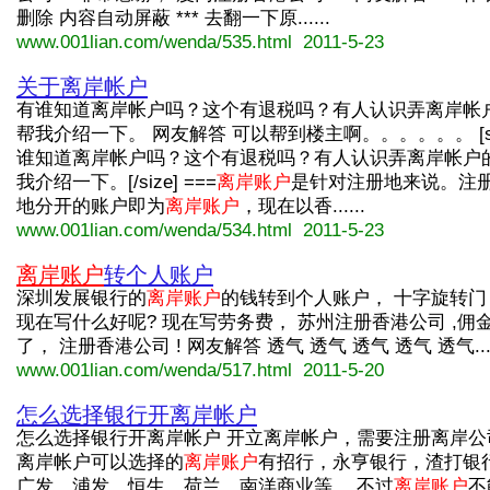
删除 内容自动屏蔽 *** 去翻一下原......
www.001lian.com/wenda/535.html 2011-5-23
关于离岸帐户
有谁知道离岸帐户吗？这个有退税吗？有人认识弄离岸帐
帮我介绍一下。 网友解答 可以帮到楼主啊。。。。。。 [siz
谁知道离岸帐户吗？这个有退税吗？有人认识弄离岸帐户
我介绍一下。[/size] ===
离岸账户
是针对注册地来说。注
地分开的账户即为
离岸账户
，现在以香......
www.001lian.com/wenda/534.html 2011-5-23
离岸账户
转个人账户
深圳发展银行的
离岸账户
的钱转到个人账户， 十字旋转门 
现在写什么好呢? 现在写劳务费， 苏州注册香港公司 ,佣
了， 注册香港公司 ! 网友解答 透气 透气 透气 透气 透气....
www.001lian.com/wenda/517.html 2011-5-20
怎么选择银行开离岸帐户
怎么选择银行开离岸帐户 开立离岸帐户，需要注册离岸公
离岸帐户可以选择的
离岸账户
有招行，永亨银行，渣打银
广发，浦发，恒生，荷兰，南洋商业等。 不过
离岸账户
不