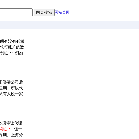
网站首页
间有没有必然
的银行账户的数
行账户：例如
册香港公司后
星期，所以代
又有人说一家
..
道必须得让代理
岸账户
，但一
深圳、上海分