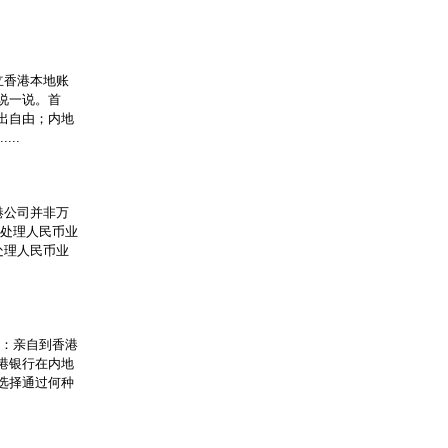
立香港本地账
说一说。首
出自由；内地
..
港公司并非万
能处理人民币业
处理人民币业
条：亲自到香港
港银行在内地
选择通过何种