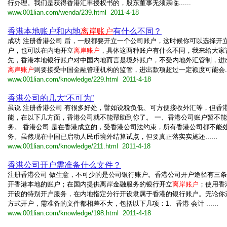
行办理。我们是获得香港汇丰授权书的，股东董事无须亲临......
www.001lian.com/wenda/239.html 2011-4-18
香港本地账户和内地
离岸账户
有什么不同？
成功 注册香港公司 后，一般都要开立一个公司账户，这时候你可以选择开
户，也可以在内地开立
离岸账户
，具体这两种账户有什么不同，我来给大家
先，香港本地银行账户对中国内地而言是境外账户，不受内地外汇管制，进
离岸账户
则要接受中国金融管理机构的监管，进出款项超过一定额度可能会....
www.001lian.com/knowledge/229.html 2011-4-18
香港公司的几大“不可为”
虽说 注册香港公司 有很多好处，譬如说税负低、可方便接收外汇等，但香
能，在以下几方面，香港公司就不能帮助到你了。 一、香港公司账户暂不
务。 香港公司 是在香港成立的，受香港公司法约束，所有香港公司都不能
务。虽然现在中国已启动人民币境外结算试点，但要真正落实实施还......
www.001lian.com/knowledge/211.html 2011-4-18
香港公司开户需准备什么文件？
注册香港公司 做生意，不可少的是公司银行账户。香港公司开户途径有三
开香港本地的账户；在国内提供离岸金融服务的银行开立
离岸账户
；使用香
开设的特别开户服务，在内地指定分行开设隶属于香港的银行账户。无论你
方式开户，需准备的文件都相差不大，包括以下几项：1、香港 会计 ......
www.001lian.com/knowledge/198.html 2011-4-18