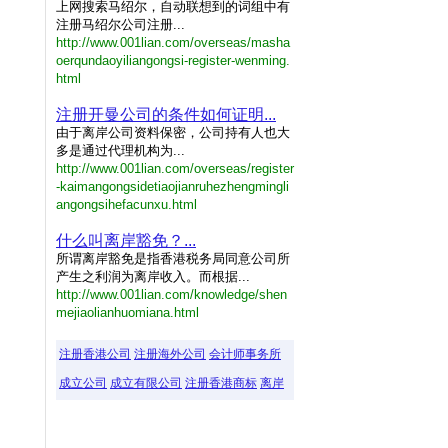
上网搜索马绍尔，自动联想到的词组中有
注册马绍尔公司注册...
http://www.001lian.com/overseas/masha
oerqundaoyiliangongsi-register-wenming.
html
注册开曼公司的条件如何证明...
由于离岸公司资料保密，公司持有人也大
多是通过代理机构为...
http://www.001lian.com/overseas/register
-kaimangongsidetiaojianruhezhengmingli
angongsihefacunxu.html
什么叫离岸豁免？...
所谓离岸豁免是指香港税务局同意公司所
产生之利润为离岸收入。而根据...
http://www.001lian.com/knowledge/shen
mejiaolianhuomiana.html
注册香港公司
注册海外公司
会计师事务所
成立公司
成立有限公司
注册香港商标
离岸
离岸
注册
香港
香港
要求