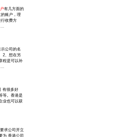
户
有几方面的
立的账户，理
银行收费方
..
显示公司的名
。2、想在另
章程是可以补
..
 有很多好
等等。香港是
企业也可以获
制要求公司开立
要为 香港公司