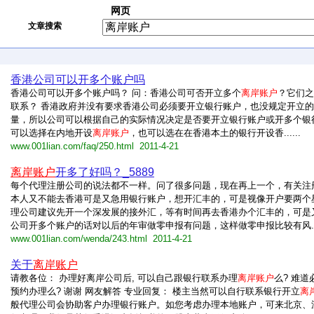
网页
文章搜索
香港公司可以开多个账户吗
香港公司可以开多个账户吗？ 问：香港公司可否开立多个
离岸账户
？它们之
联系？ 香港政府并没有要求香港公司必须要开立银行账户，也没规定开立
量，所以公司可以根据自己的实际情况决定是否要开立银行账户或开多个银
可以选择在内地开设
离岸账户
，也可以选在在香港本土的银行开设香......
www.001lian.com/faq/250.html 2011-4-21
离岸账户
开多了好吗？_5889
每个代理注册公司的说法都不一样。问了很多问题，现在再上一个，有关注
本人又不能去香港可是又急用银行账户，想开汇丰的，可是视像开户要两个
理公司建议先开一个深发展的接外汇，等有时间再去香港办个汇丰的，可是
公司开多个账户的话对以后的年审做零申报有问题，这样做零申报比较有风....
www.001lian.com/wenda/243.html 2011-4-21
关于
离岸账户
请教各位： 办理好离岸公司后, 可以自己跟银行联系办理
离岸账户
么? 难
预约办理么? 谢谢 网友解答 专业回复： 楼主当然可以自行联系银行开立
离
般代理公司会协助客户办理银行账户。如您考虑办理本地账户，可来北京、