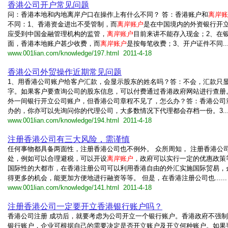
香港公司开户常见问题
问：香港本地和内地离岸户口在操作上有什么不同？ 答：香港账户和
离岸账
不同：1、香港资金进出不受管制，而
离岸账户
是在中国境内的外资银行开
应受到中国金融管理机构的监管，
离岸账户
目前来讲不能存入现金；2、在
面，香港本地账户甚少收费，而
离岸账户
是按每笔收费；3、开户证件不同....
www.001lian.com/knowledge/197.html 2011-4-18
香港公司外贸操作近期常见问题
1、用香港公司账户给客户汇款，会显示股东的姓名吗？答：不会，汇款只
字。如果客户要查询公司的股东信息，可以付费通过香港政府网站进行查册
外一间银行开立公司账户，但香港公司章程不见了，怎么办？答：香港公司
办的，你亦可以先询问你的代理公司，大多数情况下代理都会存档一份。3....
www.001lian.com/knowledge/194.html 2011-4-18
注册香港公司有三大风险，需谨慎
任何事物都具备两面性，注册香港公司也不例外。 众所周知， 注册香港公司
处，例如可以合理避税，可以开设
离岸账户
，政府可以实行一定的优惠政策
国际性的大都市，在香港注册公司可以利用香港自由的外汇实施国际贸易，
得更多的机会，能更加方便地进行融资等等。 但是，在香港注册公司也......
www.001lian.com/knowledge/141.html 2011-4-18
注册香港公司一定要开立香港银行账户吗？
香港公司注册 成功后，就要考虑为公司开立一个银行账户。香港政府不强
银行账户，企业可根据自己的需要决定是否开立账户及开立何种账户。如果