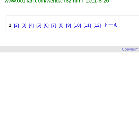
www.001lian.com/wenda/782.html 2011-8-26
下一页
1
[2]
[3]
[4]
[5]
[6]
[7]
[8]
[9]
[10]
[11]
[12]
Copyright