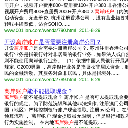
司开户，视频开户费用800+查册费100+开户380 非香港
视频开户费用800+查册费2000+开户380 2.
离岸账户
（内资
启动资金，无查册费, 杭州注册香港公司 ，没有营业额要
转账手续费低，适合SOHO......
www.001lian.com/wenda/790.html 2011-8-29
开设
离岸账户
是否需要注册离岸公司？
开设
离岸账户
是否需要注册离岸公司？, 苏州注册香港公司 
银行业务是指银行针对非居民的银行业务，如果法人或自
则不能使用离岸银行业务。 （1）依据中国人民银行开展
规定, G2000男装 ，离岸银行业务是指吸收非居民资金，
民的金融活动。其服务对象非居民，具体是指境外......
www.001lian.com/wenda/789.html 2011-8-29
离岸账户
能不能提取现金？
离岸账户
能不能提取现金？ 离岸帐户 是否可以提取现金
银行的规定。为了防范洗钱和其他非法操作, 注册澳门公司
国（地区）严格控制银行账户现金提取, 注册bvi公司 。在
预算流程 ， 离岸帐户 现金提取虽无限制，但是银行和政
行为实施控制。 在内地
离岸账户
是不能提取......