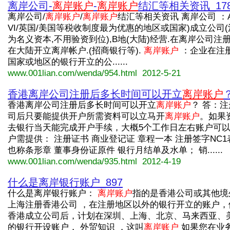
离岸公司-
离岸账户
-
离岸账户
结汇等相关资讯_17
离岸公司/
离岸账户
/
离岸账户
结汇等相关资讯 离岸公司 ：A
VI/英国/美国等税收制度最为优惠的地区或国家)成立公司
为名义资本,不用验资到位),B地(大陆)经营.在离岸公司注
在大陆开立离岸帐户.(招商银行等).
离岸账户
：企业在注
国家或地区的银行开立的公......
www.001lian.com/wenda/954.html 2012-5-21
香港离岸公司注册后多长时间可以开立
离岸账户
香港离岸公司注册后多长时间可以开立
离岸账户
？ 答：
司后只要能提供开户所需资料可以立马开
离岸账户
。如果
去银行当天能完成开户手续，大概5个工作日左右账户可以
户需提供： 注册证书 商业登记证 章程一本 注册签字NC1
也称条形章 董事身份证原件 银行月结单及水单； 销......
www.001lian.com/wenda/935.html 2012-4-19
什么是离岸银行账户_897
什么是离岸银行账户：
离岸账户
指的是香港公司或其他境
上海注册香港公司 ，在注册地区以外的银行开立的账户，
香港成立公司后，计划在深圳、上海、北京、马来西亚、
的银行开设账户， 外贸知识 ，这叫
离岸账户
如果您在业