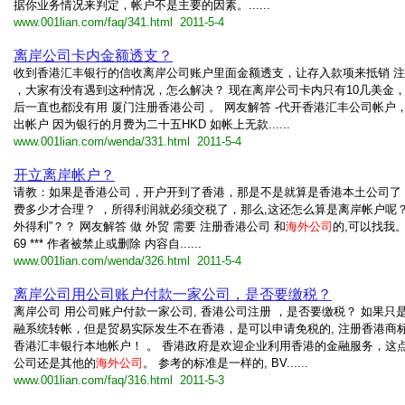
据你业务情况来判定，帐户不是主要的因素。......
www.001lian.com/faq/341.html 2011-5-4
离岸公司卡内金额透支？
收到香港汇丰银行的信收离岸公司账户里面金额透支，让存入款项来抵销 
，大家有没有遇到这种情况，怎么解决？ 现在离岸公司卡内只有10几美金
后一直也都没有用 厦门注册香港公司 。 网友解答 -代开香港汇丰公司帐户，
出帐户 因为银行的月费为二十五HKD 如帐上无款......
www.001lian.com/wenda/331.html 2011-5-4
开立离岸帐户？
请教：如果是香港公司，开户开到了香港，那是不是就算是香港本土公司了
费多少才合理？ ，所得利润就必须交税了，那么,这还怎么算是离岸帐户呢？
外得利”？？ 网友解答 做 外贸 需要 注册香港公司 和
海外公司
的,可以找我。Q
69 *** 作者被禁止或删除 内容自......
www.001lian.com/wenda/326.html 2011-5-4
离岸公司用公司账户付款一家公司，是否要缴税？
离岸公司 用公司账户付款一家公司, 香港公司注册 ，是否要缴税？ 如果只
融系统转帐，但是贸易实际发生不在香港，是可以申请免税的, 注册香港商标 
香港汇丰银行本地帐户！ 。 香港政府是欢迎企业利用香港的金融服务，这
公司还是其他的
海外公司
。 参考的标准是一样的, BV......
www.001lian.com/faq/316.html 2011-5-3