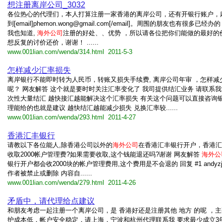
想注册离岸公司_3032
各位热心的代理们，本人打算注册一家香港的离岸公司，还有开银行账户，
到[email]
phemon.wong@gmail.com
[/email]。周围的朋友也有很多已经办
我也知道,
海外公司
注册的好处、、优势 ，所以请各位把你们能做的最好的
想反复的讨价还价，谢谢！ ......
www.001lian.com/wenda/314.html 2011-5-3
怎样减少汇率损失
离岸银行不能即时转为人民币，转账又损失手续费, 离岸公司年审 ，怎样减
呢？ 网友解答 这个就是要时时关注汇率变化了 我司提供结汇业务 请联系我
次性大量结汇 越快接汇越能解决这个汇率损失 有关这个问题可以直接咨询银
理能给的也就是建议 越快结汇越能减少损失 兑换汇率较......
www.001lian.com/wenda/293.html 2011-4-27
香港汇丰银行
请教以下各位能人,除香港公司以外的
海外公司
在香港汇丰银行开户，香港汇
收取2000帐户管理费?如果需要收取,这个钱能退还吗?谢谢 网友解答
海外公
银行开户都会收2000块的帐户管理费用,这个费用是不会退的 回复 #1 andyzjzj
作者被禁止或删除 内容自......
www.001lian.com/wenda/279.html 2011-4-26
矛盾中，请代理给点建议
和朋友考虑一起注册一个离岸公司，是 香港好还是注册其他 地方 的呢 ，
护成本低，帐户安全稳定，请上海，宁波和杭州代理联系我 要求最少成立3