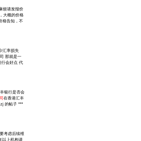
麻烦请发报价
的，大概的价格
价格告知，不
少汇率损失
司 那就是一
行会好点 代
丰银行是否会
司
在香港汇丰
 的帖子 ***
主要考虑后续维
年以上机构请