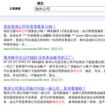
网页
文章搜索
现在香港公司年审需要多少钱？
现在注册
海外公司
需要多少钱？ 网友解答 LZ请见签名处；会计师直接服务
惠。欢迎合作 *** 作者被禁止或删除 内容自动屏蔽 *** [size=4][/size][color=
请条件：香港公司在港成立时间到一年的所有香港公司；每年必须向公司注
申报并续证一次，......
www.001lian.com/wenda/349.html 2011-5-5
离岸账号怎么打钱到 没有美金账号的工厂~
RT RT RT RTRT RT 网友解答 离岸公司是没有人民币业务的 只能是通过
一些工厂是希望不付给企业帐户，那可支付到工厂老板的个人帐户 把账户
可以直接用公司银行卡提取RMB -直属办理香港及
海外公司
，稳定，专业，
资讯，专业代理人-- 不能收外币，那么......
www.001lian.com/wenda/348.html 2011-5-5
离岸公司用公司账户付款一家公司，是否要缴税？
离岸公司 用公司账户付款一家公司，是否要缴税？ 如果只是利用香港金融
是贸易实际发生不在香港，是可以申请免税的。 香港政府是欢迎企业利用
务，这点不管是香港公司还是其他的
海外公司
。 参考的标准是一样的，是