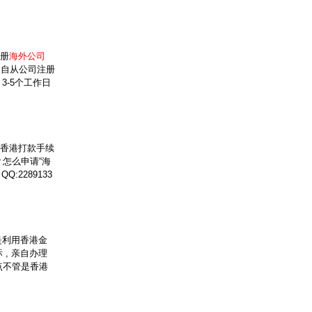
注册
海外公司
，自从公司注册
3-5个工作日
 香港打款手续
怎么申请“海
Q:2289133
是利用香港金
, 亲自办理
点不管是香港