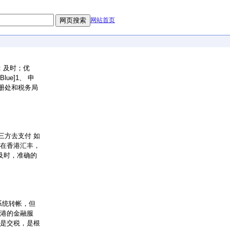
网站首页
；及时；优
Blue]1、 申
册处和税务局
第三方去支付 如
开在香港汇丰，
及时，准确的
系统转帐，但
香港的金融服
不是交税，是根