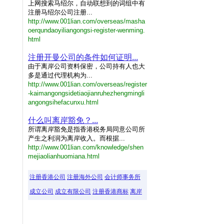
上网搜索马绍尔，自动联想到的词组中有
注册马绍尔公司注册...
http://www.001lian.com/overseas/masha
oerqundaoyiliangongsi-register-wenming.
html
注册开曼公司的条件如何证明...
由于离岸公司资料保密，公司持有人也大
多是通过代理机构为...
http://www.001lian.com/overseas/register
-kaimangongsidetiaojianruhezhengmingli
angongsihefacunxu.html
什么叫离岸豁免？...
所谓离岸豁免是指香港税务局同意公司所
产生之利润为离岸收入。而根据...
http://www.001lian.com/knowledge/shen
mejiaolianhuomiana.html
注册香港公司
注册海外公司
会计师事务所
成立公司
成立有限公司
注册香港商标
离岸
离岸
注册
香港
香港
要求